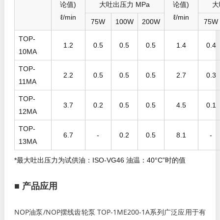
论值)
大吐出压力 MPa
论值)
大
ℓ/min
ℓ/min
75W
100W
200W
75W
TOP-
1.2
0.5
0.5
0.5
1.4
0.4
10MA
TOP-
2.2
0.5
0.5
0.5
2.7
0.3
11MA
TOP-
3.7
0.2
0.5
0.5
4.5
0.1
12MA
TOP-
6.7
-
0.2
0.5
8.1
-
13MA
*最大吐出压力为试供油：ISO-VG46 油温：40°C”时的值
■ 产品应用
NOP油泵/NOP摆线齿轮泵 TOP-1ME200-1A系列广泛应用于有